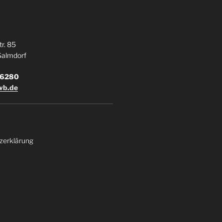
r. 85
Salmdorf
336280
wb.de
zerklärung