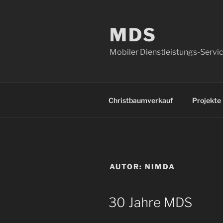
Zum
Inhalt
MDS
springen
Mobiler Dienstleistungs-Servi
Christbaumverkauf
Projekte
AUTOR:
NIMDA
VERÖFFENTLICHT
30 Jahre MDS
AM