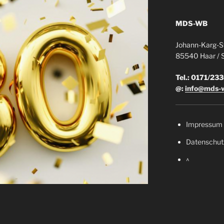
MDS-WB
Johann-Karg-St
85540 Haar / 
Tel.: 0171/2
@:
info@mds-
Impressum
Datenschut
^